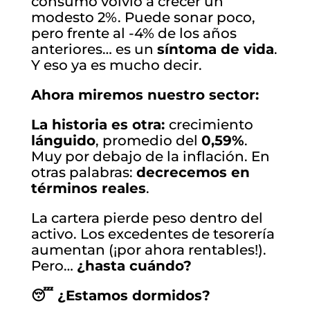
consumo volvió a crecer un
modesto 2%. Puede sonar poco,
pero frente al -4% de los años
anteriores… es un
síntoma de vida
.
Y eso ya es mucho decir.
Ahora miremos nuestro sector:
La historia es otra:
crecimiento
lánguido
, promedio del
0,59%
.
Muy por debajo de la inflación. En
otras palabras:
decrecemos en
términos reales
.
La cartera pierde peso dentro del
activo. Los excedentes de tesorería
aumentan (¡por ahora rentables!).
Pero…
¿hasta cuándo?
😴 ¿Estamos dormidos?