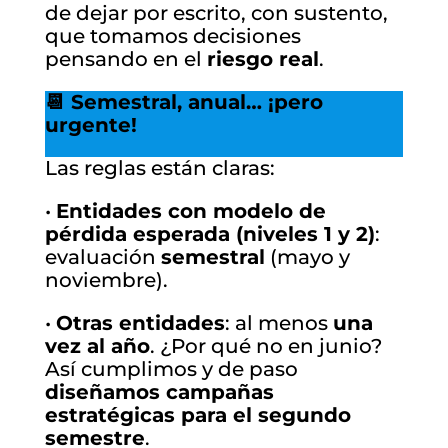
de dejar por escrito, con sustento,
que tomamos decisiones
pensando en el
riesgo real
.
📆 Semestral, anual… ¡pero
urgente!
Las reglas están claras:
•
Entidades con modelo de
pérdida esperada (niveles 1 y 2)
:
evaluación
semestral
(mayo y
noviembre).
•
Otras entidades
: al menos
una
vez al año
. ¿Por qué no en junio?
Así cumplimos y de paso
diseñamos campañas
estratégicas para el segundo
semestre
.