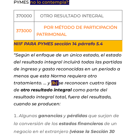
PYMES
no lo contempla?:
370000
OTRO RESULTADO INTEGRAL
POR MÉTODO DE PARTICIPACIÓN
373000
PATRIMONIAL
NIIF PARA PYMES sección 14 párrafo 5.4
“Según el enfoque de un único estado, el estado
del resultado integral incluirá todas las partidas
de ingreso y gasto reconocidas en un periodo a
menos que esta Norma requiera otro
tratamiento. … y
(b)
se reconocen cuatro tipos
de
otro resultado integral
como parte del
resultado integral total, fuera del resultado,
cuando se producen:
Algunas
ganancias
y
pérdidas
que surjan de
la conversión de los
estados financieros
de un
negocio en el extranjero
(véase la Sección 30