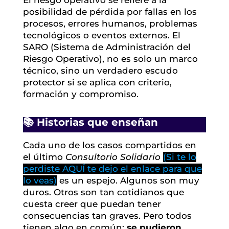
posibilidad de pérdida por fallas en los
procesos, errores humanos, problemas
tecnológicos o eventos externos. El
SARO (Sistema de Administración del
Riesgo Operativo), no es solo un marco
técnico, sino un verdadero escudo
protector si se aplica con criterio,
formación y compromiso.
📚 Historias que enseñan
Cada uno de los casos compartidos en
el último
Consultorio Solidario
(Si te lo
perdiste AQUÍ te dejo el enlace para que
lo veas)
es un espejo. Algunos son muy
duros. Otros son tan cotidianos que
cuesta creer que puedan tener
consecuencias tan graves. Pero todos
tienen algo en común:
se pudieron