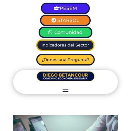
PESEM
STARSOL
Comunidad
Indicadores del Sector
¿Tienes una Pregunta?