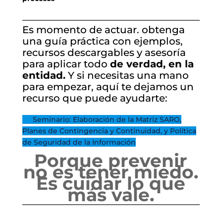
Es momento de actuar. obtenga
una guía práctica con ejemplos,
recursos descargables y asesoría
para aplicar todo
de verdad, en la
entidad.
Y si necesitas una mano
para empezar, aquí te dejamos un
recurso que puede ayudarte:
👉
Seminario: Elaboración de la Matriz SARO,
Planes de Contingencia y Continuidad, y Política
de Seguridad de la Información
Porque prevenir
no es tener miedo.
Es cuidar lo que
más vale.