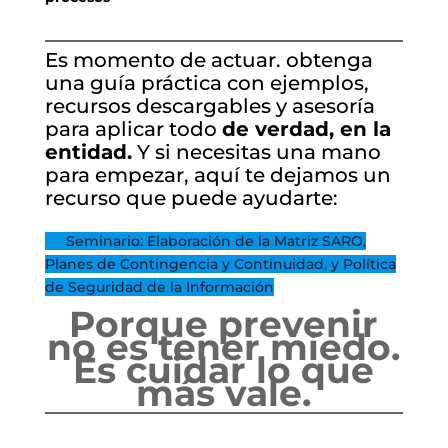
Es momento de actuar. obtenga
una guía práctica con ejemplos,
recursos descargables y asesoría
para aplicar todo
de verdad, en la
entidad.
Y si necesitas una mano
para empezar, aquí te dejamos un
recurso que puede ayudarte:
👉
Seminario: Elaboración de la Matriz SARO,
Planes de Contingencia y Continuidad, y Política
de Seguridad de la Información
Porque prevenir
no es tener miedo.
Es cuidar lo que
más vale.