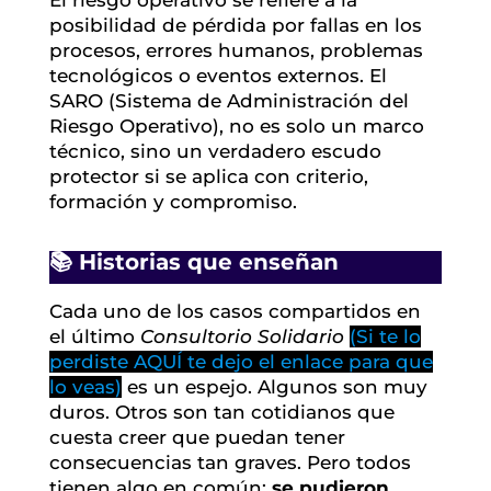
posibilidad de pérdida por fallas en los
procesos, errores humanos, problemas
tecnológicos o eventos externos. El
SARO (Sistema de Administración del
Riesgo Operativo), no es solo un marco
técnico, sino un verdadero escudo
protector si se aplica con criterio,
formación y compromiso.
📚 Historias que enseñan
Cada uno de los casos compartidos en
el último
Consultorio Solidario
(Si te lo
perdiste AQUÍ te dejo el enlace para que
lo veas)
es un espejo. Algunos son muy
duros. Otros son tan cotidianos que
cuesta creer que puedan tener
consecuencias tan graves. Pero todos
tienen algo en común:
se pudieron