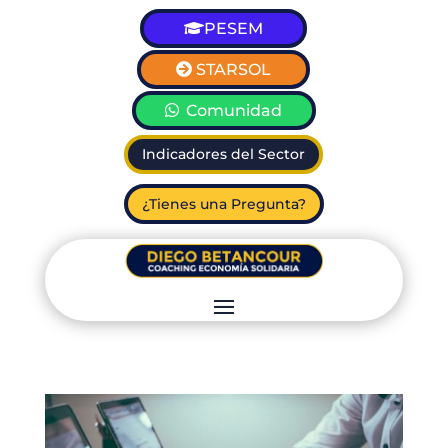
PESEM
STARSOL
Comunidad
Indicadores del Sector
¿Tienes una Pregunta?