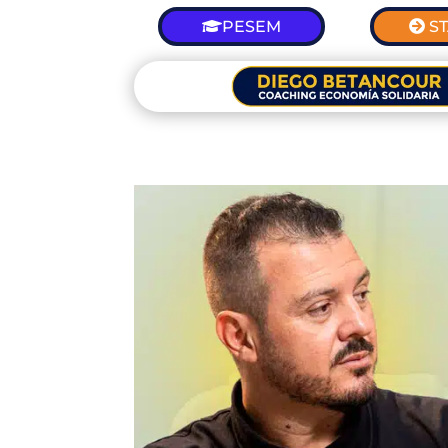
PESEM
S