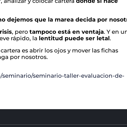
 analizar y colocar cartera
donde sí hace
no dejemos que la marea decida por nosot
risis
, pero
tampoco está en ventaja
. Y en u
ve rápido, la
lentitud puede ser letal
.
artera es abrir los ojos y mover las fichas
aga por nosotros.
/seminario/seminario-taller-evaluacion-de-