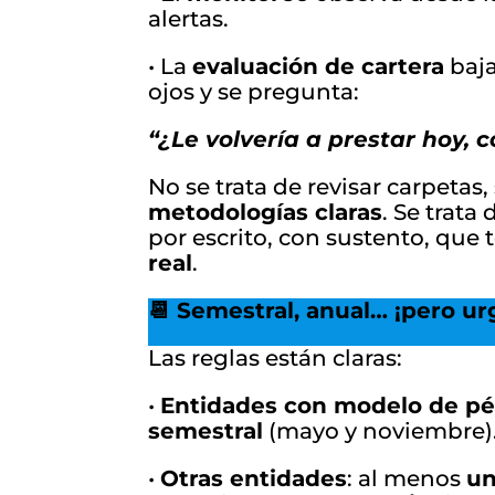
alertas.
• La
evaluación de cartera
baja
ojos y se pregunta:
“¿Le volvería a prestar hoy, 
No se trata de revisar carpetas,
metodologías claras
. Se trata
por escrito, con sustento, qu
real
.
📆 Semestral, anual… ¡pero ur
Las reglas están claras:
•
Entidades con modelo de pér
semestral
(mayo y noviembre)
•
Otras entidades
: al menos
un