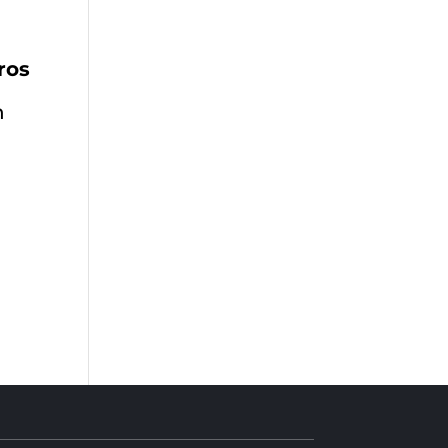
ros
n