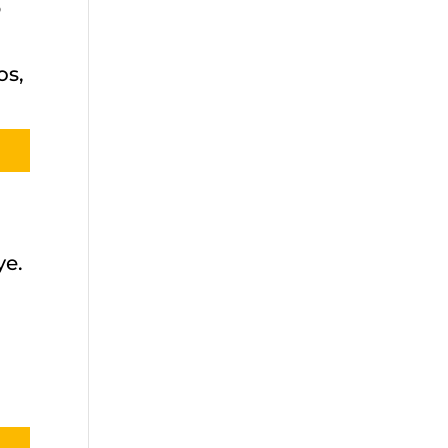
o
os,
ye.