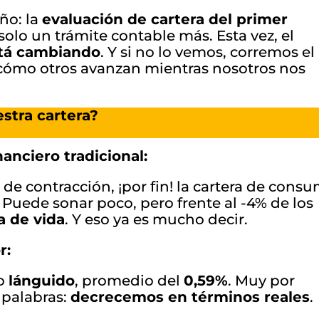
ño: la
evaluación de cartera del primer
 solo un trámite contable más. Esta vez, el
stá cambiando
. Y si no lo vemos, corremos el
cómo otros avanzan mientras nosotros nos
stra cartera?
anciero tradicional:
e contracción, ¡por fin! la cartera de cons
 Puede sonar poco, pero frente al -4% de los
a de vida
. Y eso ya es mucho decir.
r:
to
lánguido
, promedio del
0,59%
. Muy por
s palabras:
decrecemos en términos reales
.