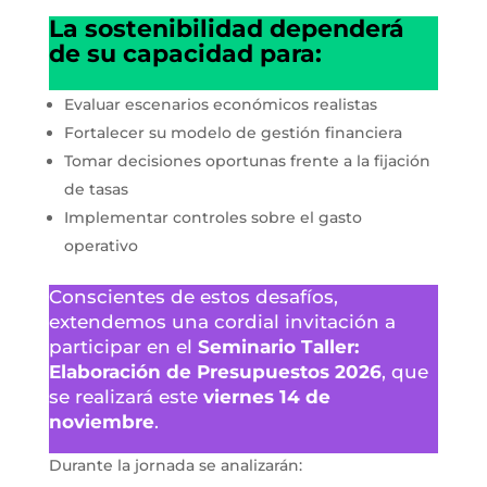
La sostenibilidad dependerá
de su capacidad para:
Evaluar escenarios económicos realistas
Fortalecer su modelo de gestión financiera
Tomar decisiones oportunas frente a la fijación
de tasas
Implementar controles sobre el gasto
operativo
Conscientes de estos desafíos,
extendemos una cordial invitación a
participar en el
Seminario Taller:
Elaboración de Presupuestos 2026
, que
se realizará este
viernes 14 de
noviembre
.
Durante la jornada se analizarán: