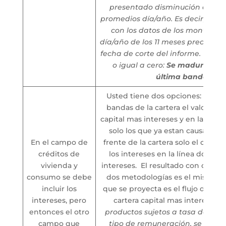
presentado disminución en los
promedios día/año. Es decir, se d
con los datos de los montos p
día/año de los 11 meses precedent
fecha de corte del informe.
• Si 
o igual a cero:
Se madura sald
última banda
Usted tiene dos opciones: Madu
bandas de la cartera el valor de l
capital mas intereses y en la fila d
solo los que ya estan causadosM
En el campo de
frente de la cartera solo el capita
créditos de
los intereses en la línea donde 
vivienda y
intereses. El resultado con cualqu
consumo se debe
dos metodologías es el mismo, 
incluir los
que se proyecta es el flujo de rec
intereses, pero
cartera capital mas intereses:
entonces el otro
productos sujetos a tasa de inter
campo que
tipo de remuneración, se recon