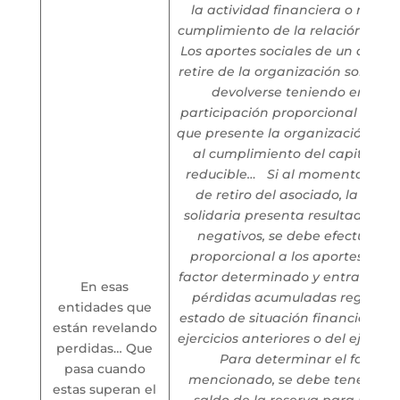
la actividad financiera o no se 
cumplimiento de la relación de s
Los aportes sociales de un asoci
retire de la organización solidari
devolverse teniendo en cuen
participación proporcional en la
que presente la organización y co
al cumplimiento del capital m
reducible…
Si al momento de la 
de retiro del asociado, la orga
solidaria presenta resultados e
negativos, se debe efectuar re
proporcional a los aportes med
factor determinado y entrar a dis
En esas
pérdidas acumuladas registrad
entidades que
estado de situación financiera, b
están revelando
ejercicios anteriores o del ejercici
perdidas… Que
Para determinar el factor 
pasa cuando
mencionado, se debe tener en c
estas superan el
saldo de la reserva para prote