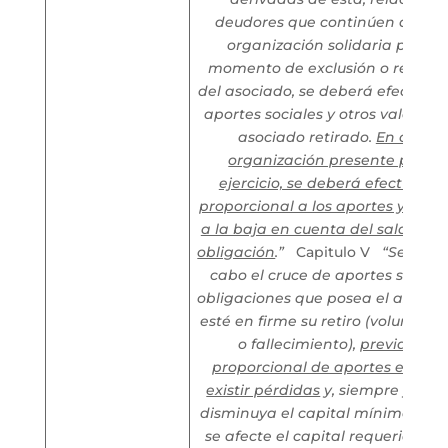
deudores que continúen asocia
organización solidaria por lo c
momento de exclusión o retiro v
del asociado, se deberá efectuar 
aportes sociales y otros valores a
asociado retirado.
En caso q
organización presente pérdid
ejercicio, se deberá efectuar r
proporcional a los aportes y lueg
a la baja en cuenta del saldo inso
obligación
.”
Capitulo V
“Se debe
cabo el cruce de aportes sociale
obligaciones que posea el asocia
esté en firme su retiro (voluntario
o fallecimiento),
previa rete
proporcional de aportes en el e
existir pérdidas
y, siempre y cua
disminuya el capital mínimo irred
se afecte el capital requerido pa