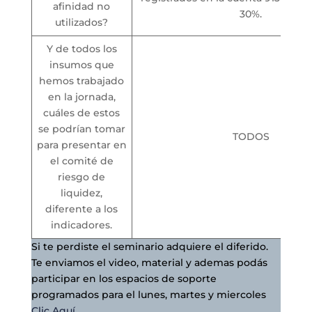
afinidad no
30%.
utilizados?
Y de todos los
insumos que
hemos trabajado
en la jornada,
cuáles de estos
se podrían tomar
TODOS
para presentar en
el comité de
riesgo de
liquidez,
diferente a los
indicadores.
Si te perdiste el seminario adquiere el diferido.
Te enviamos el video, material y ademas podás
participar en los espacios de soporte
programados para el lunes, martes y miercoles
Clic Aquí