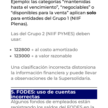
Ejemplo: las categorías “mantenidas
hasta el vencimiento”, “negociables” o
“disponibles para la venta” aplican
solo
para entidades del Grupo 1 (NIIF
Plenas).
Las del Grupo 2 (NIIF PYMES) deben
usar:
122800
→ al costo amortizado
123000
→ a valor razonable
Una clasificación incorrecta distorsiona
la información financiera y puede llevar
a observaciones de la Supersolidaria.
5. FODES: uso de cuentas
incorrectas
Algunos fondos de empleados están
registrando los saldos del FODES en la