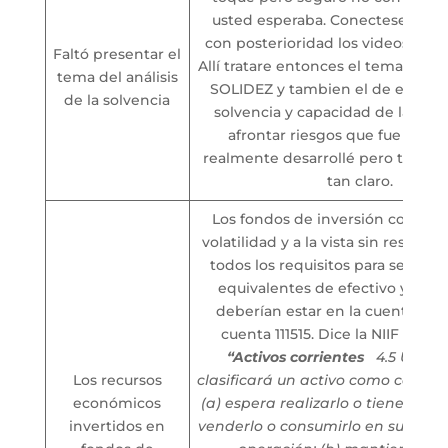
usted esperaba. Conectese 4, 5, 
con posterioridad los videos de las
Faltó presentar el
Allí tratare entonces el tema de 
tema del análisis
SOLIDEZ y tambien el de evaluac
de la solvencia
solvencia y capacidad de la enti
afrontar riesgos que fue el t
realmente desarrollé pero tal ve
tan claro.
Los fondos de inversión colectiv
volatilidad y a la vista sin restric
todos los requisitos para ser con
equivalentes de efectivo y por 
deberían estar en la cuenta 12 s
cuenta 111515. Dice la NIIF par
“Activos corrientes
4.5 Una e
Los recursos
clasificará un activo como corrie
económicos
(a) espera realizarlo o tiene la i
invertidos en
venderlo o consumirlo en su ciclo