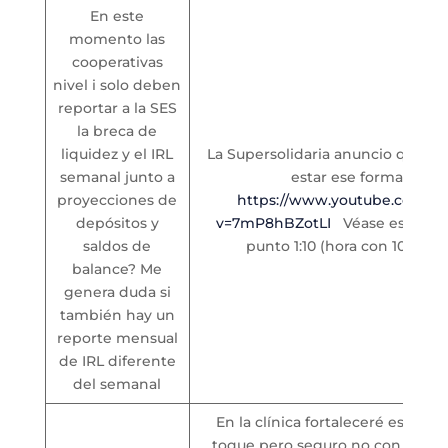
En este
momento las
cooperativas
nivel i solo deben
reportar a la SES
la breca de
liquidez y el IRL
La Supersolidaria anuncio que m
semanal junto a
estar ese formato:
proyecciones de
https://www.youtube.com/w
depósitos y
v=7mP8hBZotLI
Véase este vid
saldos de
punto 1:10 (hora con 10 minu
balance? Me
genera duda si
también hay un
reporte mensual
de IRL diferente
del semanal
En la clínica fortaleceré este as
toque pero seguro no con el alc