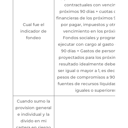
contractuales con vencimiento
próximos 90 días + cuotas de obl
financieras de los próximos 90 día
Cual fue el
por pagar, impuestos y otros pa
indicador de
vencimiento en los próximos 90
fondeo
Fondos sociales y programas so
ejecutar con cargo al gasto en lo
90 días + Gastos de personal y g
proyectados para los próximos 90 
resultado idealmente debe super
ser igual o mayor a 1, es decir, po
pesos de compromisos a 90 días 
fuentes de recursos líquidas y co
iguales o superiores a $10
Cuando sumo la
provision general
e individual y la
divido en mi
cartera en riesgo