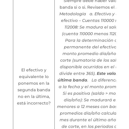
Siempre debe haber valor en la
banda si o si. Revisemos el Anexo
Metodología
a. Efectivo y equiv
efectivo – Cuentas 110000 menos
112008: Se madura el saldo a l
(cuenta 110000 menos 112001 a 11
Para la determinación de la 
permanente del efectivo se cal
monto promedio día/año a la f
corte (sumatoria de los saldos di
disponible ocurridos en el último
El efectivo y
divide entre 365).
Este valor se u
equivalente lo
última banda
.
La diferencia ent
ponemos en la
a la fecha y el monto promedio d
segunda banda
Si es positiva (saldo > monto 
no en la última,
día/año): Se madurará en las
está incorrecto?
menores a 12 meses con base en 
promedios día/año calculados 
mes durante el último año hasta
de corte, en los periodos donde