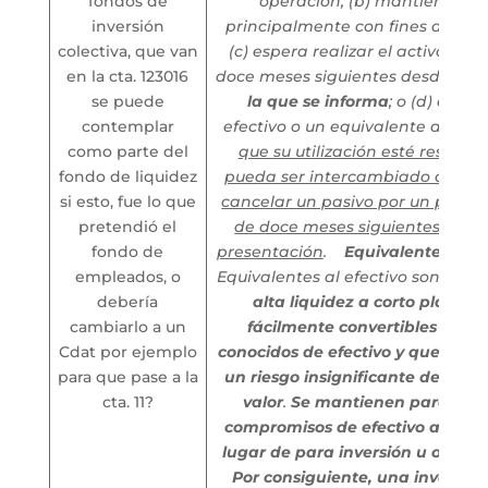
fondos de
operación; (b) mantiene el a
inversión
principalmente con fines de neg
colectiva, que van
(c) espera realizar el activo dent
en la cta. 123016
doce meses siguientes desde la
f
se puede
la que se informa
; o (d) el act
contemplar
efectivo o un equivalente al efec
como parte del
que su utilización esté restring
fondo de liquidez
pueda ser intercambiado o utili
si esto, fue lo que
cancelar un pasivo por un perio
pretendió el
de doce meses siguientes a la 
fondo de
presentación
.
Equivalentes al e
empleados, o
Equivalentes al efectivo son inve
debería
alta liquidez a corto plazo q
cambiarlo a un
fácilmente convertibles en i
Cdat por ejemplo
conocidos de efectivo y que están
para que pase a la
un riesgo insignificante de camb
cta. 11?
valor
.
Se mantienen para cump
compromisos de efectivo a corto
lugar de para inversión u otros p
Por consiguiente, una inversión