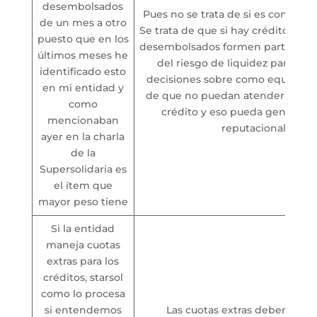
desembolsados
Pues no se trata de si es conveni
de un mes a otro
Se trata de que si hay créditos a
puesto que en los
desembolsados formen parte de l
últimos meses he
del riesgo de liquidez para qu
identificado esto
decisiones sobre como equilibrar 
en mi entidad y
de que no puedan atender la d
como
crédito y eso pueda generarle
mencionaban
reputacional.
ayer en la charla
de la
Supersolidaria es
el ítem que
mayor peso tiene
Si la entidad
maneja cuotas
extras para los
créditos, starsol
como lo procesa
si entendemos
Las cuotas extras deben agre