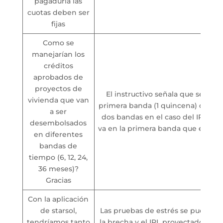
pagaduría las
cuotas deben ser
fijas
Como se
manejarían los
créditos
aprobados de
proyectos de
El instructivo señala que se mad
vivienda que van
primera banda (1 quincena) o en l
a ser
dos bandas en el caso del IRL, en 
desembolsados
va en la primera banda que es el 
en diferentes
bandas de
tiempo (6, 12, 24,
36 meses)?
Gracias
Con la aplicación
de starsol,
Las pruebas de estrés se pueden 
tendríamos tanto
la brecha y el IRL proyectado por