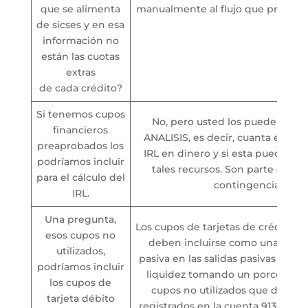
que se alimenta
manualmente al flujo que proyec
de sicses y en esa
información no
están las cuotas
extras
de cada crédito?
Si tenemos cupos
No, pero usted los puede inclu
financieros
ANALISIS, es decir, cuanta es la 
preaprobados los
IRL en dinero y si esta puede cub
podríamos incluir
tales recursos. Son parte de su
para el cálculo del
contingencia.
IRL.
Una pregunta,
Los cupos de tarjetas de crédito no
esos cupos no
deben incluirse como una cont
utilizados,
pasiva en las salidas pasivas de l
podríamos incluir
liquidez tomando un porcentaje 
los cupos de
cupos no utilizados que deberí
tarjeta débito
registrados en la cuenta 913010, e