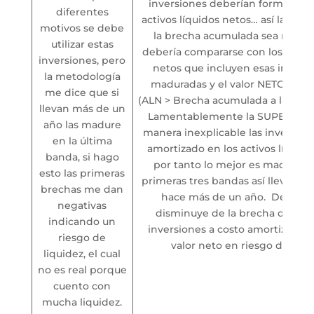
inversiones deberían formar par
diferentes
activos líquidos netos… así las co
motivos se debe
la brecha acumulada sea negati
utilizar estas
debería compararse con los activo
inversiones, pero
netos que incluyen esas invers
la metodología
maduradas y el valor NETO sería 
me dice que si
(ALN > Brecha acumulada a la terc
llevan más de un
Lamentablemente la SUPER no i
año las madure
manera inexplicable las inversion
en la última
amortizado en los activos líquido
banda, si hago
por tanto lo mejor es madurarla
esto las primeras
primeras tres bandas así lleve re
brechas me dan
hace más de un año. De est
negativas
disminuye de la brecha de liqui
indicando un
inversiones a costo amortizado y
riesgo de
valor neto en riesgo de liqu
liquidez, el cual
no es real porque
cuento con
mucha liquidez.