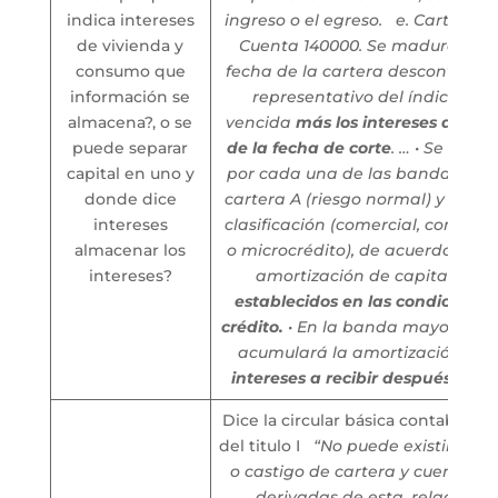
indica intereses
ingreso o el egreso.
e. Cartera de
de vivienda y
Cuenta 140000. Se madura el sa
consumo que
fecha de la cartera descontando
información se
representativo del índice de 
almacena?, o se
vencida
más los intereses a recibi
puede separar
de la fecha de corte
. …
• Se debe
capital en uno y
por cada una de las bandas, sol
donde dice
cartera A (riesgo normal) y se a
intereses
clasificación (comercial, consumo
almacenar los
o microcrédito), de acuerdo con 
intereses?
amortización de capital
e int
establecidos en las condicione
crédito.
• En la banda mayor de 1
acumulará la amortización de 
intereses a recibir después de e
Dice la circular básica contable: Ca
del titulo I
“No puede existir baj
o castigo de cartera y cuentas p
derivadas de esta, relaciona