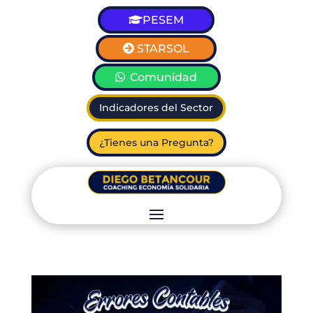
PESEM
STARSOL
Comunidad
Indicadores del Sector
¿Tienes una Pregunta?