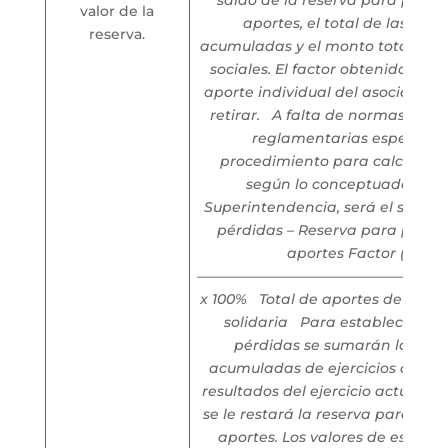
valor de la
aportes, el total de las pér
reserva.
acumuladas y el monto total de l
sociales. El factor obtenido se ap
aporte individual del asociado q
retirar.
A falta de normas estat
reglamentarias especiales,
procedimiento para calcular el
según lo conceptuado por 
Superintendencia, será el siguien
pérdidas – Reserva para prote
aportes
Factor (%) =
——————————————————
x 100%
Total de aportes de la or
solidaria
Para establecer el t
pérdidas se sumarán las pér
acumuladas de ejercicios anterio
resultados del ejercicio actual. A 
se le restará la reserva para pro
aportes.
Los valores de estos ru