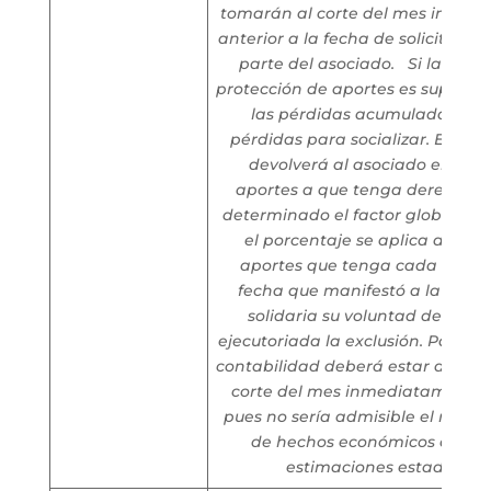
tomarán al corte del mes inmed
anterior a la fecha de solicitud de
parte del asociado.
Si la rese
protección de aportes es superior 
las pérdidas acumuladas, no
pérdidas para socializar. En este
devolverá al asociado el valor
aportes a que tenga derecho.
determinado el factor global de 
el porcentaje se aplica al valo
aportes que tenga cada asocia
fecha que manifestó a la orga
solidaria su voluntad de retiro
ejecutoriada la exclusión. Para tal
contabilidad deberá estar al día, e
corte del mes inmediatamente a
pues no sería admisible el recon
de hechos económicos con b
estimaciones estadísticas