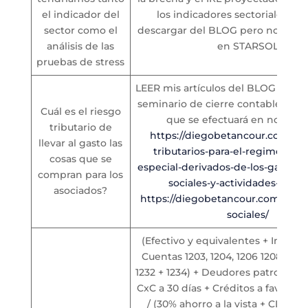
el indicador del
los indicadores sectoriales lo
sector como el
descargar del BLOG pero no esta
análisis de las
en STARSOL
pruebas de stress
LEER mis artículos del BLOG y no 
seminario de cierre contable y fis
Cuál es el riesgo
que se efectuará en noviem
tributario de
https://diegobetancour.com.co/
llevar al gasto las
tributarios-para-el-regimen-tri
cosas que se
especial-derivados-de-los-gastos-
compran para los
sociales-y-actividades-social
asociados?
https://diegobetancour.com.co/ta
sociales/
(Efectivo y equivalentes + Inversi
Cuentas 1203, 1204, 1206 1208 + 122
1232 + 1234) + Deudores patronales
CxC a 30 días + Créditos a favor no 
/ (30% ahorro a la vista + CDATs 