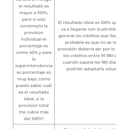
el resultado es
mayor a 100%,
pero si solo
El resultado ideal es 100% que s
contemplo la
va a llegarse con la pérdida esp
provision
general los créditos que llegan a 
individual el
probable es que no se recuper
porcentaje es
provisión debería ser por lo meno
como 40% y para
los créditos entre 91-180 días y
la
cuando supera los 180 días. Esta 
superintendencia
podrían adoptarla voluntaria
es porcentaje es
muy bajo, como
puedo saber cuál
es el resultado
ideal, si la
provision total
me cubre más
del 100%?