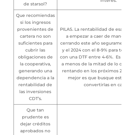
interés.
de starsol?
Que recomiendas
si los ingresos
provenientes de
PILAS. La rentabilidad de esas inv
cartera no son
a empezar a caer de manera co
suficientes para
cerrando este año seguramente en
cubrir las
y el 2024 con el 8-9% para termin
obligaciones de
con una DTF entre 4-6%. Es decir,
la cooperativa,
a menos de la mitad de lo que ho
generando una
rentando en los próximos 2 años 
dependencia a la
mejor es que busque estrategi
rentabilidad de
convertirlas en cartera.
las inversiones
CDT’s.
Que tan
prudente es
dejar créditos
aprobados no