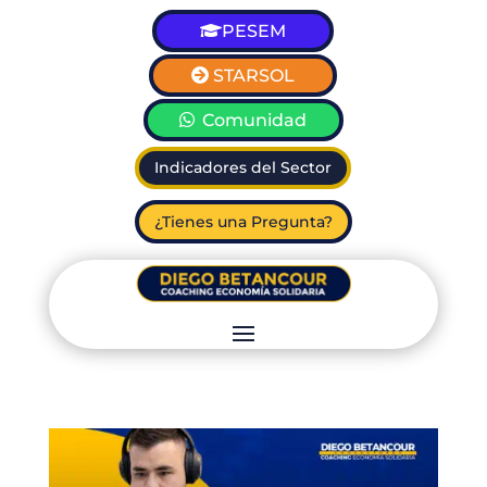
PESEM
STARSOL
Comunidad
Indicadores del Sector
¿Tienes una Pregunta?