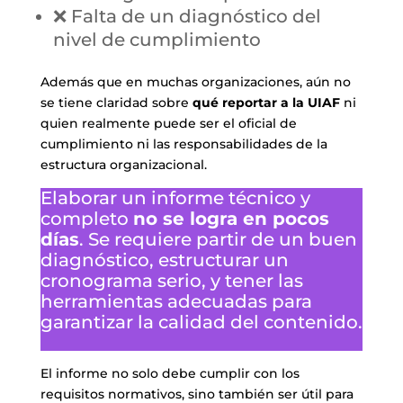
❌ Falta de un diagnóstico del
nivel de cumplimiento
Además que en muchas organizaciones, aún no
se tiene claridad sobre
qué reportar a la UIAF
ni
quien realmente puede ser el oficial de
cumplimiento ni las responsabilidades de la
estructura organizacional.
Elaborar un informe técnico y
completo
no se logra en pocos
días
. Se requiere partir de un buen
diagnóstico, estructurar un
cronograma serio, y tener las
herramientas adecuadas para
garantizar la calidad del contenido.
El informe no solo debe cumplir con los
requisitos normativos, sino también ser útil para