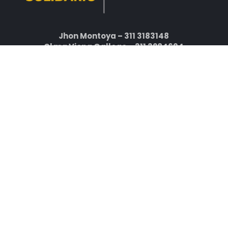
Jhon Montoya – 311 3183148
Clara Viena Gallego – 311 3284694
¿Consultorio privado?