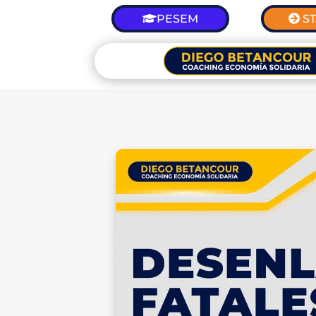
PESEM
S