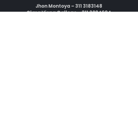
Jhon Montoya – 311 3183148
Clara Viena Gallego – 311 3284694
¿Consultorio privado?
Sesión por horas personalizada y privada para
obtener respuestas y orientación sobre temas
relacionados con la gestión y proyectos de su