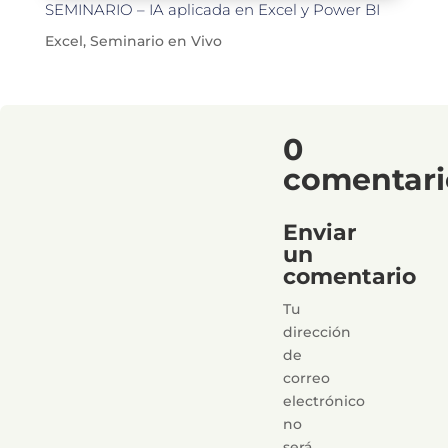
SEMINARIO – IA aplicada en Excel y Power BI
Excel
,
Seminario en Vivo
0
comentari
Enviar
un
comentario
Tu
dirección
de
correo
electrónico
no
será