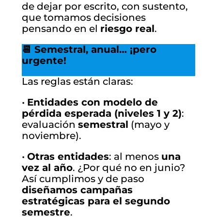
de dejar por escrito, con sustento,
que tomamos decisiones
pensando en el
riesgo real
.
📆 Semestral, anual… ¡pero
urgente!
Las reglas están claras:
•
Entidades con modelo de
pérdida esperada (niveles 1 y 2)
:
evaluación
semestral
(mayo y
noviembre).
•
Otras entidades
: al menos
una
vez al año
. ¿Por qué no en junio?
Así cumplimos y de paso
diseñamos campañas
estratégicas para el segundo
semestre
.