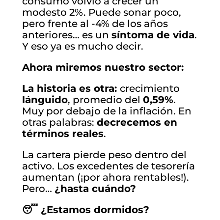
consumo volvió a crecer un
modesto 2%. Puede sonar poco,
pero frente al -4% de los años
anteriores… es un
síntoma de vida
.
Y eso ya es mucho decir.
Ahora miremos nuestro sector:
La historia es otra:
crecimiento
lánguido
, promedio del
0,59%
.
Muy por debajo de la inflación. En
otras palabras:
decrecemos en
términos reales
.
La cartera pierde peso dentro del
activo. Los excedentes de tesorería
aumentan (¡por ahora rentables!).
Pero…
¿hasta cuándo?
😴 ¿Estamos dormidos?