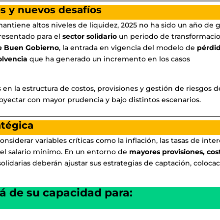
s y nuevos desafíos
ntiene altos niveles de liquidez, 2025 no ha sido un año de 
resentado para el
sector solidario
un periodo de transformaci
e Buen Gobierno
, la entrada en vigencia del modelo de
pérdi
olvencia
que ha generado un incremento en los casos
n la estructura de costos, provisiones y gestión de riesgos d
royectar con mayor prudencia y bajo distintos escenarios.
atégica
iderar variables críticas como la inflación, las tasas de inter
del salario mínimo. En un entorno de
mayores provisiones, cos
 solidarias deberán ajustar sus estrategias de captación, coloca
á de su capacidad para: