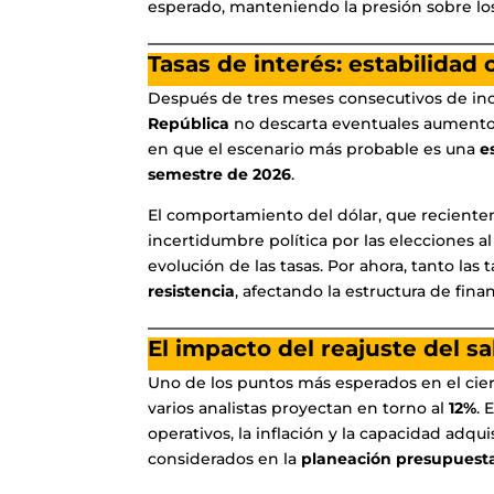
esperado, manteniendo la presión sobre los 
Tasas de interés: estabilidad 
Después de tres meses consecutivos de inc
República
no descarta eventuales aumentos 
en que el escenario más probable es una
e
semestre de 2026
.
El comportamiento del dólar, que recientem
incertidumbre política por las elecciones a
evolución de las tasas. Por ahora, tanto la
resistencia
, afectando la estructura de fina
El impacto del reajuste del s
Uno de los puntos más esperados en el cier
varios analistas proyectan en torno al
12%
. 
operativos, la inflación y la capacidad ad
considerados en la
planeación presupuesta