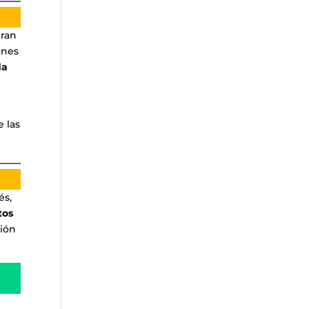
gran
ones
da
e las
és,
tos
ción