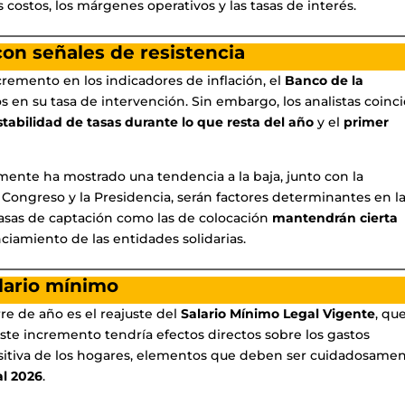
costos, los márgenes operativos y las tasas de interés.
con señales de resistencia
remento en los indicadores de inflación, el
Banco de la
en su tasa de intervención. Sin embargo, los analistas coinc
stabilidad de tasas durante lo que resta del año
y el
primer
ente ha mostrado una tendencia a la baja, junto con la
l Congreso y la Presidencia, serán factores determinantes en l
s tasas de captación como las de colocación
mantendrán cierta
nciamiento de las entidades solidarias.
alario mínimo
re de año es el reajuste del
Salario Mínimo Legal Vigente
, qu
Este incremento tendría efectos directos sobre los gastos
quisitiva de los hogares, elementos que deben ser cuidadosame
l 2026
.