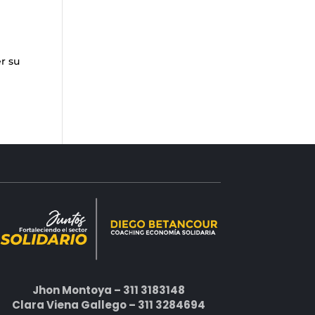
r su
Jhon Montoya – 311 3183148
Clara Viena Gallego – 311 3284694