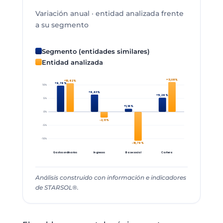
Variación anual · entidad analizada frente
a su segmento
Segmento (entidades similares)
Entidad analizada
+11,08%
+10,62%
+9,76%
10%
+6,43%
+5,26%
5%
+1,14%
0%
-2,13%
-5%
-10%
-10,79%
Gastos ordinarios
Ingresos
Base social
Cartera
Análisis construido con información e indicadores
de STARSOL®.