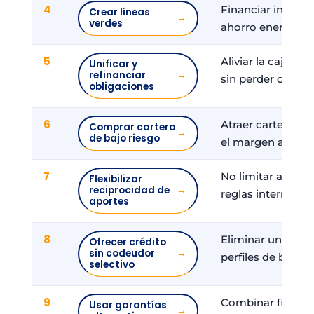
4
Financiar invers
Crear líneas
→
verdes
ahorro energético
5
Aliviar la caja de
Unificar y
refinanciar
→
sin perder control
obligaciones
6
Atraer cartera ex
Comprar cartera
→
de bajo riesgo
el margen ajustad
7
No limitar a bue
Flexibilizar
reciprocidad de
→
reglas internas rí
aportes
8
Eliminar una barr
Ofrecer crédito
sin codeudor
→
perfiles de bajo r
selectivo
9
Combinar fianza, 
Usar garantías
→