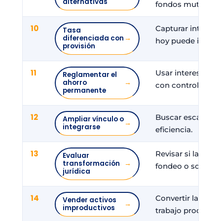
alternativas
fondos mutuales.
10
Capturar interna
Tasa
diferenciada con
→
hoy puede ir a ter
provisión
11
Usar intereses o 
Reglamentar el
ahorro
→
con control de liq
permanente
12
Buscar escala pa
Ampliar vínculo o
→
integrarse
eficiencia.
13
Revisar si la figur
Evaluar
transformación
→
fondeo o sostenib
jurídica
14
Convertir ladrillo
Vender activos
→
improductivos
trabajo productiv