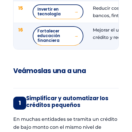
15
Reducir costos y
Invertir en
→
tecnología
bancos, fintech y 
16
Mejorar el uso re
Fortalecer
educación
→
crédito y reducir 
financiera
Veámoslas una a una
Simplificar y automatizar los
1
créditos pequeños
En muchas entidades se tramita un crédito
de bajo monto con el mismo nivel de