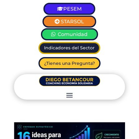
PESEM
STARSOL
Comunidad
Indicadores del Sector
¿Tienes una Pregunta?