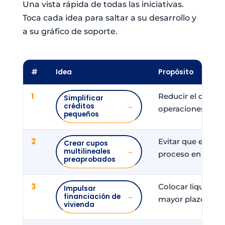
Una vista rápida de todas las iniciativas.
Toca cada idea para saltar a su desarrollo y
a su gráfico de soporte.
#
Idea
Propósito
1
Reducir el costo 
Simplificar
créditos
→
operaciones de b
pequeños
2
Evitar que el asoc
Crear cupos
multilineales
→
proceso en cada s
preaprobados
3
Colocar liquidez 
Impulsar
financiación de
→
mayor plazo y est
vivienda