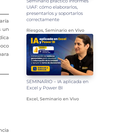
Seminario práctico Informes
UIAF: cómo elaborarlos,
presentarlos y soportarlos
correctamente
aría
s un
Riesgos
,
Seminario en Vivo
dica
poco
para
SEMINARIO – IA aplicada en
Excel y Power BI
Excel
,
Seminario en Vivo
ncia