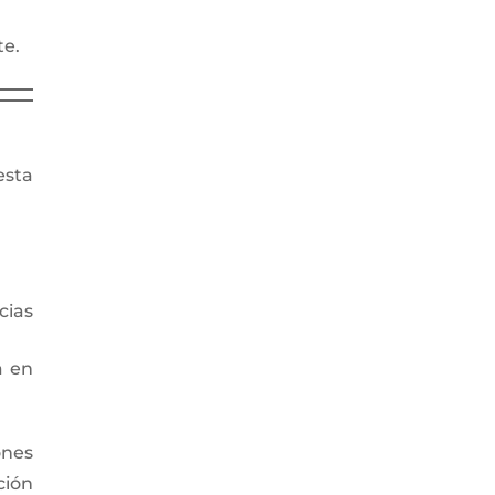
te.
esta
cias
a en
ones
ción