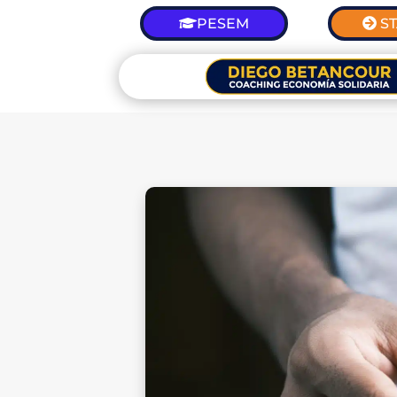
PESEM
S