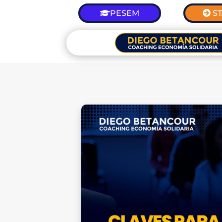
PESEM
S