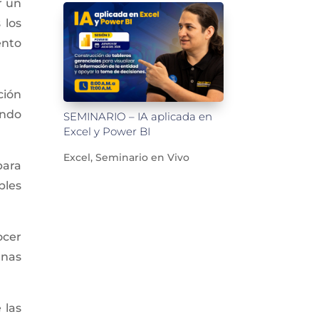
r un
 los
ento
ción
ando
SEMINARIO – IA aplicada en
Excel y Power BI
Excel
,
Seminario en Vivo
para
bles
ocer
unas
 las