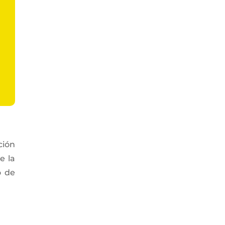
ción
e la
o de