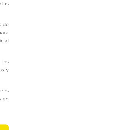
ntas
s de
para
cial
 los
os y
ores
s en